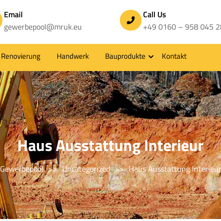
Email
Call Us
gewerbepool@mruk.eu
+49 0160 – 958 045 2
Renovierung
Handwerk
Bauprodukte
Kontakt
Haus Ausstattung Interieur
Gewerbepool
>>
Uncategorized
>>
Haus Ausstattung Interieu